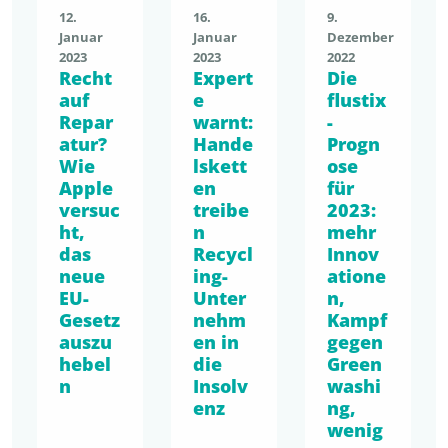
12.
16.
9.
Januar
Januar
Dezember
2023
2023
2022
Recht
Expert
Die
auf
e
flustix
Repar
warnt:
-
atur?
Hande
Progn
Wie
lskett
ose
Apple
en
für
versuc
treibe
2023:
ht,
n
mehr
das
Recycl
Innov
neue
ing-
atione
EU-
Unter
n,
Gesetz
nehm
Kampf
auszu
en in
gegen
hebel
die
Green
n
Insolv
washi
enz
ng,
wenig