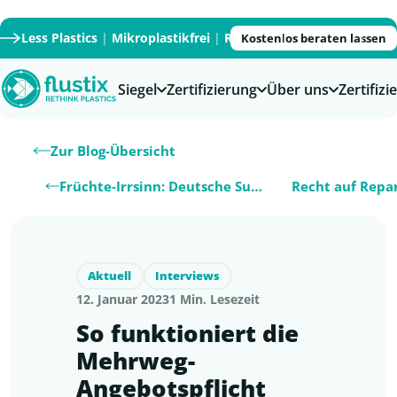
Less Plastics
|
Mikroplastikfrei
|
Recycled
|
Recyclable
|
PFAS
Kostenlos beraten lassen
Siegel
Zertifizierung
Über uns
Zertifiz
Zur Blog-Übersicht
Früchte-Irrsinn: Deutsche Supermarkt-K…
Aktuell
Interviews
12. Januar 2023
1 Min. Lesezeit
So funktioniert die
Mehrweg-
Angebotspflicht