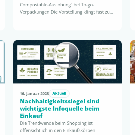
Compostable-Auslobung“ bei To-go-
Verpackungen Die Vorstellung klingt fast zu
schön, um wahr zu sein: Eine Verpackung, die
nach wenigen Minuten Gebrauch einfach
weggeworfen werden kann, und die sich
dann in reines Wasser und frischen
Sauerstoff auflöst, maximal nur noch besten
Kompost hinterlässt…Vielleicht würde die
Verpackung ja sogar noch ähnlich gut …
16. Januar 2023
Aktuell
Nachhaltigkeitssiegel sind
wichtigste Infoquelle beim
Einkauf
Die Trendwende beim Shopping ist
offensichtlich in den Einkaufskörben