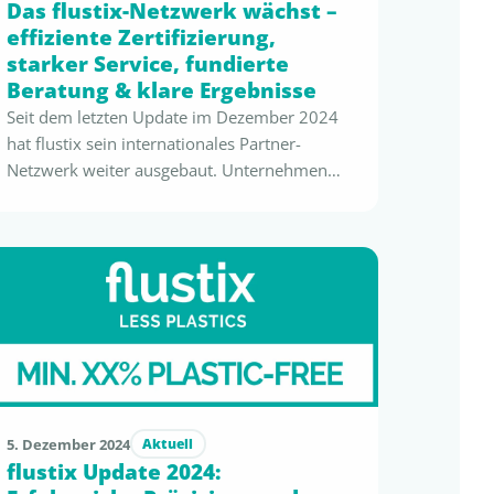
Das flustix-Netzwerk wächst –
effiziente Zertifizierung,
starker Service, fundierte
Beratung & klare Ergebnisse
Seit dem letzten Update im Dezember 2024
hat flustix sein internationales Partner-
Netzwerk weiter ausgebaut. Unternehmen
stehen aktuell vor zentralen regulatorischen
Veränderungen – PPWR, EmpCo, nationale
Kunststoffsteuern und Bonussysteme. Damit
steigt der Bedarf an verlässlichen
Nachweisen, standardisierten Prüfmethoden
und schneller Zertifizierung. flustix reagiert
darauf mit neuen Partnern, erweiterten
Kapazitäten und zusätzlichen
Dienstleistungen, die globale Unternehmen
regulatorisch …
5. Dezember 2024
Aktuell
flustix Update 2024: