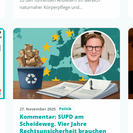
zu den führenden Anbietern im Bereich
naturnaher Körperpflege und
Gesundheitsprodukte und geht nun den
nächsten konsequenten Schritt im Rahmen
des Nachhaltigkeitsengagements: Eine erste
Range von 16 Körperpflegeprodukten wurde
erfolgreich nach dem flustix-Standard
„Produktinhalt Mikroplastikfrei“ zertifiziert.
Die Zertifizierung erfolgt auf Basis der
international anerkannten Definition von
Mikroplastik gemäß REACH …
27. November 2025
Politik
Kommentar: SUPD am
Scheideweg. Vier Jahre
Rechtsunsicherheit brauchen