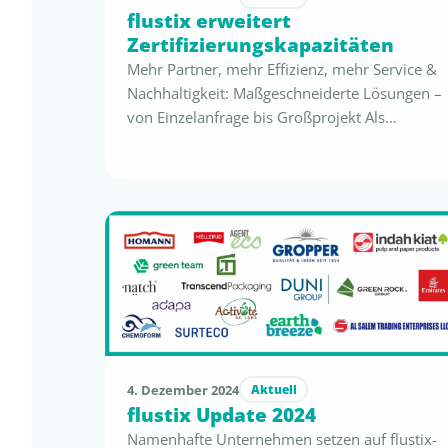
flustix erweitert
Zertifizierungskapazitäten
Mehr Partner, mehr Effizienz, mehr Service &
Nachhaltigkeit: Maßgeschneiderte Lösungen –
von Einzelanfrage bis Großprojekt Als
unabhängige Third-Party-Zertifizierung erfüllt
flustix bereits seit 2017 die Anforderungen
der kommenden Green Claims Directive
(GCD) und bietet Unternehmen zuverlässige,
umfangreiche Dienstleistungen und
Grundlagen für transparente und konforme
Nachhaltigkeitskommunikation. Mit einem
starken Netzwerk akkreditierter
Zertifizierungspartner und anerkannter
Labore …
4. Dezember 2024
Aktuell
flustix Update 2024
Namenhafte Unternehmen setzen auf flustix-