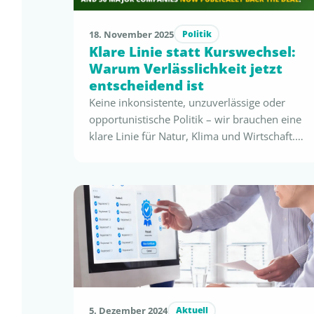
18. November 2025
Politik
Klare Linie statt Kurswechsel:
Warum Verlässlichkeit jetzt
entscheidend ist
Keine inkonsistente, unzuverlässige oder
opportunistische Politik – wir brauchen eine
klare Linie für Natur, Klima und Wirtschaft.
Eine Abkehr vom Green Deal würde
langfristig weit größeren Schaden anrichten
als jede scheinbare kurzfristige Entlastung.
Seit der Ausrufung des European Green Deal
im Jahr 2019 haben Unternehmen weltweit
Milliarden Euro in nachhaltige Technologien,
Prozesse und Materialien investiert …
5. Dezember 2024
Aktuell