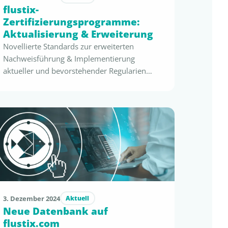
flustix-
Zertifizierungsprogramme:
Aktualisierung & Erweiterung
Novellierte Standards zur erweiterten
Nachweisführung & Implementierung
aktueller und bevorstehender Regularien
(EPR) und Vorgaben Das flustix-Team und
seine internationalen Partner haben die
letzten 20 Monate intensiv genutzt, um die
flustix-Zertifizierungsprogramme auf Basis
der neuesten globalen und europäischen
Regularien, Richtlinien und Verordnungen zu
novellieren. Dazu zählen u.a. die Packaging
and Packaging Waste Regulation …
3. Dezember 2024
Aktuell
Neue Datenbank auf
flustix.com