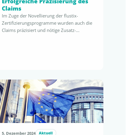
Erfolgreiche Präzisierung des
Claims
Im Zuge der Novellierung der flustix-
Zertifizierungsprogramme wurden auch die
Claims präzisiert und nötige Zusatz-
Informationen direkt in das Siegel integriert.
Der neue Claim „flustix LESS PLASTICS – MIN.
xx% PLASTIC-FREE“ bietet Lizenznehmern
nicht nur höchste Sicherheit, sondern
gewährleistet auch eine zukunftsgerichtete
Konformität mit jüngst implementierten und
ausstehenden Richtlinien, Verordnungen oder
Direktiven. Absolute Transparenz für …
5. Dezember 2024
Aktuell