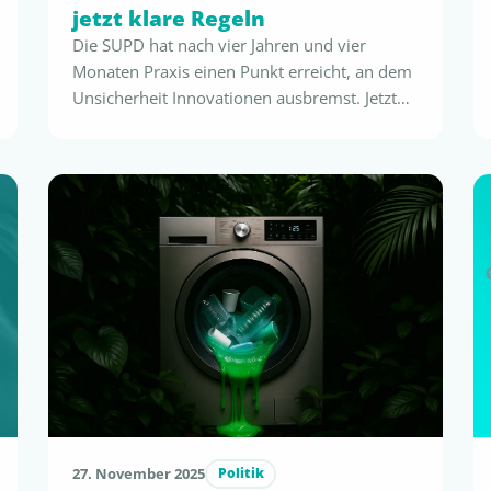
jetzt klare Regeln
Die SUPD hat nach vier Jahren und vier
Monaten Praxis einen Punkt erreicht, an dem
Unsicherheit Innovationen ausbremst. Jetzt
ist die Chance, die Richtlinie wissenschaftlich
zu schärfen – und Europa endlich einen
klaren, praxistauglichen Polymergrenzwert zu
geben. Warum Europa jetzt einen klaren
Polymergrenzwert braucht – und warum die
SUPD ohne ihn nicht funktioniert Die
Einwegkunststoffrichtlinie …
27. November 2025
Politik