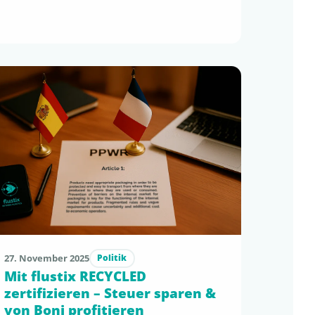
bevorstehenden PPWR, einer sich bereits
spürbar verändernden EmpCo-
Kommunikation und präziser werdenden
Vorgaben aus SUPD und GCD werden
transparente, wissenschaftlich fundierte
Claims zur glaubwürdigsten – und
zunehmend profitabelsten – Option für …
27. November 2025
Politik
Mit flustix RECYCLED
zertifizieren – Steuer sparen &
von Boni profitieren