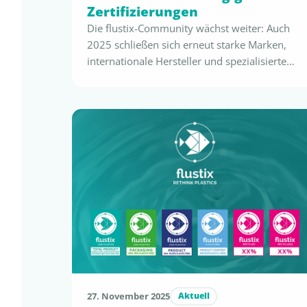
Zertifizierungen
Die flustix-Community wächst weiter: Auch
2025 schließen sich erneut starke Marken,
internationale Hersteller und spezialisierte
Verpackungsunternehmen an. Sie alle
verfolgen dasselbe Ziel: nachhaltiger
Meterialeinsatz, mehr Kreislaufwirtschaft und
eine fundierte, sichere
Nachhaltigkeitskommunikation – konform
zur EmpCo, zur Green Claims Directive, zur
SUPD und zu den PPWR-Vorgaben. Seit dem
letzten großen flustix-Update wurden
zahlreiche Produkte neu zertifiziert …
27. November 2025
Aktuell