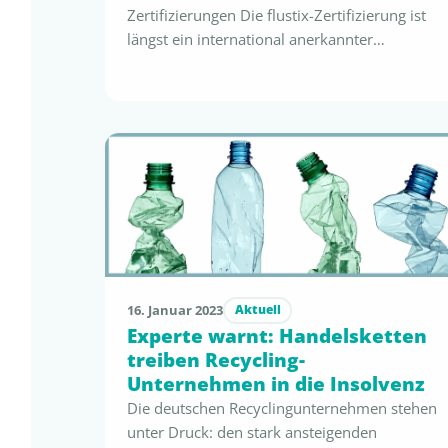
Zertifizierungen Die flustix-Zertifizierung ist
längst ein international anerkannter
Nachweis und Maßstab zur regelkonformen
Kommunikation der Reduzierung des Plastik-
Impacts. Auch in 2024 ist die flustix-
community weiter gewachsen, da zahlreiche
bedeutende Unternehmen und global Player
erfolgreich die strengen Kriterien erfüllen und
ihre Produkte zertifizieren lassen konnten.
Die Erweiterung der flustix-community zeigt
…
16. Januar 2023
Aktuell
Experte warnt: Handelsketten
treiben Recycling-
Unternehmen in die Insolvenz
Die deutschen Recyclingunternehmen stehen
unter Druck: den stark ansteigenden