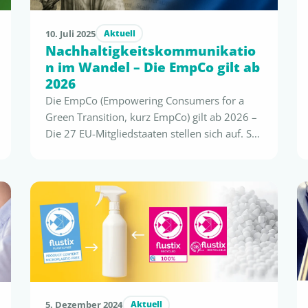
10. Juli 2025
Aktuell
Nachhaltigkeitskommunikatio
n im Wandel – Die EmpCo gilt ab
2026
Die EmpCo (Empowering Consumers for a
Green Transition, kurz EmpCo) gilt ab 2026 –
Die 27 EU-Mitgliedstaaten stellen sich auf. So
setzen die führenden Industrienationen die
neue Green-Claims-Regeln um und erste
konkrete Gesetzestexte sind veröffentlicht.
Die Ansprüche an bevorstehende EmPCo-
konforme Umweltclaims lesen Sie hier: Die
neue EU-Direktive (EU) 2024/825
„Empowering Consumers for a Green …
5. Dezember 2024
Aktuell