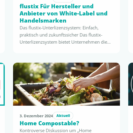
flustix Für Hersteller und
Anbieter von White-Label und
Handelsmarken
Das flustix-Unterlizenzsystem: Einfach,
praktisch und zukunftssicher Das flustix-
Unterlizenzsystem bietet Unternehmen die
komfortable Möglichkeit, die Zertifizierung
vom Vorproduzenten auf die Handelsmarke
zu übertragen. Besonders White-Label-
Hersteller und Handelsmarken-
Inverkehrbringer profitieren: Sie können die
Inverkehrbringer ihre Endprodukte mit
individuellen Lizenznummern versehen, ohne
zusätzliche Labortests oder Audits
durchzuführen. Dies stärkt die Marke, schafft
Transparenz in der Nachhaltigkeits-
3. Dezember 2024
Aktuell
Kommunikation für …
Home Compostable?
Kontroverse Diskussion um „Home