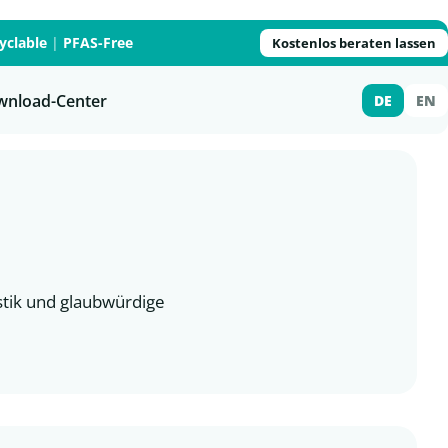
yclable
|
PFAS-Free
Kostenlos beraten lassen
wnload-Center
DE
EN
stik und glaubwürdige