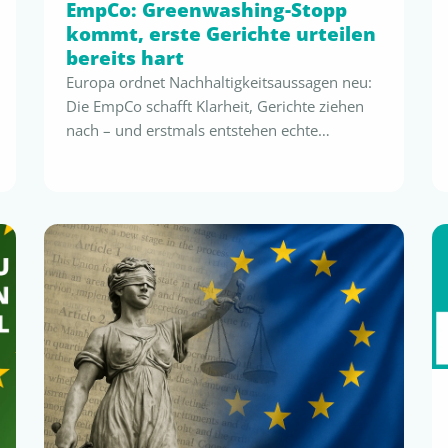
EmpCo: Greenwashing-Stopp
kommt, erste Gerichte urteilen
bereits hart
Europa ordnet Nachhaltigkeitsaussagen neu:
Die EmpCo schafft Klarheit, Gerichte ziehen
nach – und erstmals entstehen echte
finanzielle Vorteile für Unternehmen mit
belastbaren Nachweisen. Wer heute sauber
dokumentiert, gewinnt morgen an
Glaubwürdigkeit, Effizienz und Budget. Die
EmpCo schafft klare Linien und neue
finanzielle Spielräume Die 27 EU-
Mitgliedstaaten setzen aktuell die Richtlinie
„Empowering Consumers for a Green …