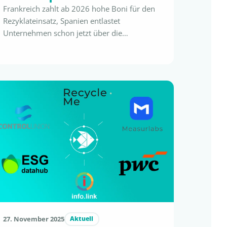
Frankreich zahlt ab 2026 hohe Boni für den
Rezyklateinsatz, Spanien entlastet
Unternehmen schon jetzt über die
Plastiksteuer. Entscheidend: Nur zertifiziert
eingesetzter Rezyklatanteil wird anerkannt.
Mit flustix RECYCLED sichern Sie sich PPWR-
Konformität, finanzielle Vorteile – und volle
regulatorische Sicherheit. Cash for Circularity
– wie unabhängige Rezyklat-Zertifizierung
Ihren Einsatz bezahlt macht Die neue EU-
Verpackungsverordnung (PPWR) zwingt
Unternehmen …
27. November 2025
Aktuell