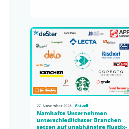
Stellungnahme eingereicht. Fokus unseres
Beitrags: die aktuell fehlende quantitative
Bewertungslogik bei minimalen
Polymeranteilen in faserbasierten Produkten.
Es muss klare, nachvollziehbare und
vollziehbare Kriterien geben, um den
innovativen Ansatz der SUPD zu erhalten. Die
vollständige Stellungnahme zur SUPD-
Evaluierung findet ihr …
27. November 2025
Aktuell
Namhafte Unternehmen
unterschiedlichster Branchen
setzen auf unabhängige flustix-