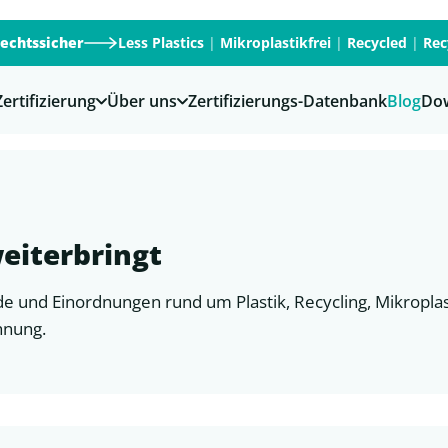
rechtssicher
Less Plastics
|
Mikroplastikfrei
|
Recycled
|
Rec
Zertifizierung
Über uns
Zertifizierungs-Datenbank
Blog
Do
eiterbringt
e und Einordnungen rund um Plastik, Recycling, Mikropla
hnung.