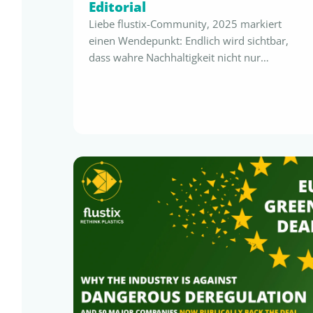
Editorial
Liebe flustix-Community, 2025 markiert
einen Wendepunkt: Endlich wird sichtbar,
dass wahre Nachhaltigkeit nicht nur
Verpflichtung ist, sondern klare
wirtschaftliche Vorteile schafft – sie
ermöglicht sicheres Claiming, effizientere
interne Prozesse und unmittelbare
ökonomische Vorteile. Die PPWR steht vor
der Umsetzung, die EmpCo verändert die
Nachhaltigkeitskommunikation bereits jetzt,
SUPD und GCD werden präziser, erste Länder
koppeln in …