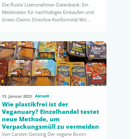
Die flustix Lizenznehmer-Datenbank: Ein
Meilenstein für nachhaltiges Einkaufen und
Green Claims Directive-Konformität Wir
freuen uns, Ihnen unsere neu gestaltete und
zentralisierte flustix-Datenbank für alle
flustix-Lizensierten Waren vorzustellen, die
jetzt auf flustix.com/certified zugänglich ist.
Diese innovative Plattform ist nicht nur ein
Fortschritt in der Nutzerfreundlichkeit und
Zugänglichkeit, sondern entspricht auch den
strengen Vorgaben der …
13. Januar 2023
Aktuell
Wie plastikfrei ist der
Veganuary? Einzelhandel testet
neue Methode, um
Verpackungsmüll zu vermeiden
Von Carsten Gensing Der vegane Boom