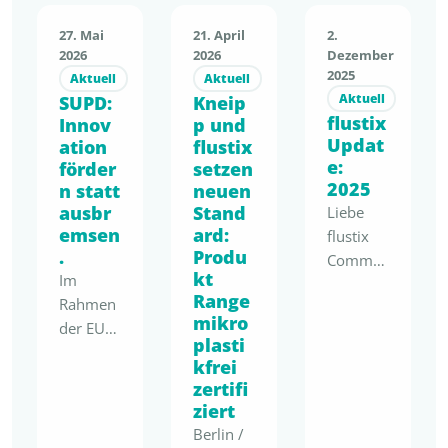
27. Mai
21. April
2.
2026
2026
Dezember
2025
Aktuell
Aktuell
Aktuell
SUPD:
Kneip
flustix
Innov
p und
Updat
ation
flustix
e:
förder
setzen
2025
n statt
neuen
ausbr
Stand
Liebe
emsen
ard:
flustix
.
Produ
Commu
kt
Im
nity,
Range
Rahmen
2025
mikro
der EU-
markiert
plasti
„Have
einen
kfrei
Your
Wendep
zertifi
Say“-
unkt:
ziert
Konsulta
Nachhalt
Berlin /