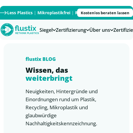
Less Plastics
|
Mikroplastikfrei
|
Recycled
|
Recyclable
|
PFAS
Kostenlos beraten lassen
Siegel
Zertifizierung
Über uns
Zertifiz
flustix
BLOG
Wissen, das
weiterbringt
Neuigkeiten, Hintergründe und
Einordnungen rund um Plastik,
Recycling, Mikroplastik und
glaubwürdige
Nachhaltigkeitskennzeichnung.