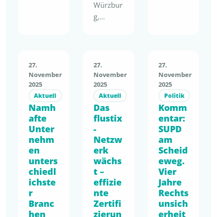
tion zur
igkeit ist
Würzbur
Evaluier
längst
g,
ung der
mehr als
21.04.20
Single-
ein
26 –
Use
Anspruc
Kneipp
Plastics
h – sie
zählt zu
27.
27.
27.
Directive
entwicke
den
November
November
November
(SUPD)
lt sich zu
2025
2025
2025
führend
haben
einem
Aktuell
Aktuell
Politik
en
wir
Namh
Das
klaren
Komm
Anbieter
unsere
afte
flustix
entar:
wirtscha
n im
Stellung
Unter
-
SUPD
ftlichen
Bereich
nehm
Netzw
am
nahme
Vorteil.
naturna
en
erk
Scheid
eingereic
Mit der
her
unters
wächs
eweg.
ht.
bevorste
Körperp
chiedl
t –
Vier
Fokus
henden
flege
ichste
effizie
Jahre
unseres
PPWR,
und
r
nte
Rechts
Beitrags:
einer
Branc
Gesundh
Zertifi
unsich
die
sich
hen
zierun
erheit
eitsprod