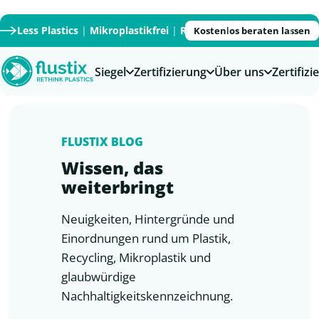
Less Plastics
|
Mikroplastikfrei
|
Recycled
|
Recyclable
|
PFAS
Kostenlos beraten lassen
Siegel
Zertifizierung
Über uns
Zertifiz
FLUSTIX BLOG
Wissen, das
weiterbringt
Neuigkeiten, Hintergründe und
Einordnungen rund um Plastik,
Recycling, Mikroplastik und
glaubwürdige
Nachhaltigkeitskennzeichnung.