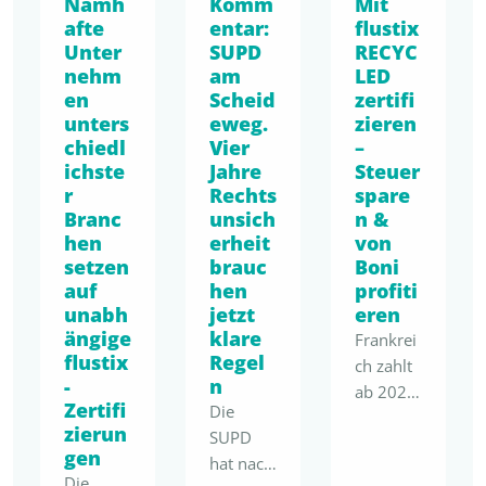
Namh
Komm
Mit
Vorteil.
naturna
eingereic
afte
entar:
flustix
Mit der
her
Unter
SUPD
RECYC
ht.
bevorste
Körperp
nehm
am
LED
Fokus
henden
flege
en
Scheid
zertifi
unseres
PPWR,
und
unters
eweg.
zieren
Beitrags:
einer
Gesundh
chiedl
Vier
–
die
sich
eitsprod
ichste
Jahre
Steuer
aktuell
bereits
ukte und
r
Rechts
spare
fehlende
spürbar
Branc
unsich
n &
geht nun
quantitat
veränder
hen
erheit
von
den
ive
nden
setzen
brauc
Boni
nächsten
Bewertu
auf
hen
profiti
EmpCo-
konsequ
ngslogik
unabh
jetzt
eren
Kommu
enten
ängige
klare
bei
Frankrei
nikation
Schritt
flustix
Regel
minimal
ch zahlt
und
im
-
n
en
ab 2026
präziser
Rahmen
Zertifi
Die
Polymer
hohe
werdend
des
zierun
SUPD
anteilen
Boni für
en
Nachhalt
gen
hat nach
in
den
Vorgabe
igkeitsen
Die