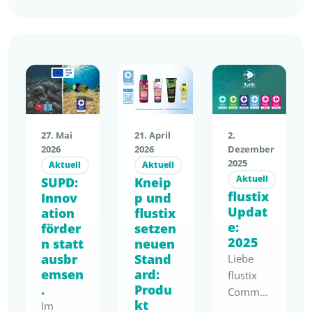
21. April
27. Mai
2.
2026
2026
Dezember
2025
Aktuell
Aktuell
Aktuell
Kneip
SUPD:
flustix
p und
Innov
Updat
flustix
ation
e:
setzen
förder
2025
neuen
n statt
Stand
ausbr
Liebe
ard:
emsen
flustix
Produ
.
Commu
kt
Im
nity,