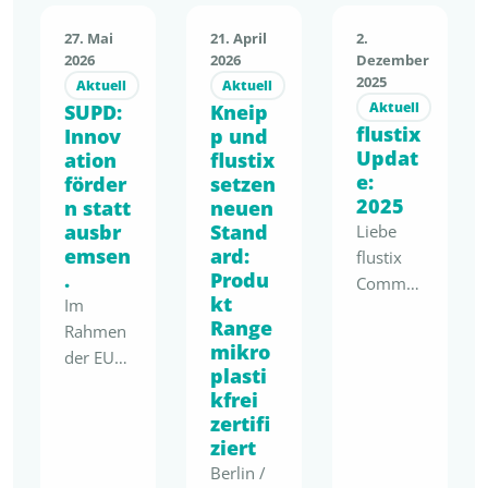
27. Mai
21. April
2.
2026
2026
Dezember
2025
Aktuell
Aktuell
Aktuell
SUPD:
Kneip
flustix
Innov
p und
Updat
ation
flustix
e:
förder
setzen
2025
n statt
neuen
ausbr
Stand
Liebe
emsen
ard:
flustix
.
Produ
Commu
kt
Im
nity,
Range
Rahmen
2025
mikro
der EU-
markiert
plasti
„Have
einen
kfrei
Your
Wendep
zertifi
Say“-
unkt:
ziert
Konsulta
Nachhalt
Berlin /