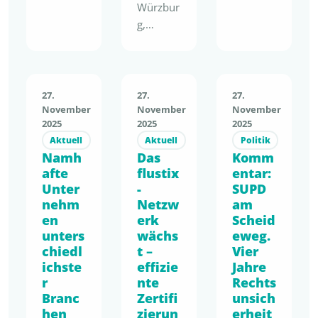
tion zur
igkeit ist
Würzbur
Evaluier
längst
g,
ung der
mehr als
21.04.20
Single-
ein
26 –
Use
Anspruc
Kneipp
Plastics
h – sie
zählt zu
27.
27.
27.
Directive
entwicke
den
November
November
November
(SUPD)
lt sich zu
2025
2025
2025
führend
haben
einem
Aktuell
Aktuell
Politik
en
wir
Namh
Das
klaren
Komm
Anbieter
unsere
afte
flustix
entar:
wirtscha
n im
Stellung
Unter
-
SUPD
ftlichen
Bereich
nehm
Netzw
am
nahme
Vorteil.
naturna
en
erk
Scheid
eingereic
Mit der
her
unters
wächs
eweg.
ht.
bevorste
Körperp
chiedl
t –
Vier
Fokus
henden
flege
ichste
effizie
Jahre
unseres
PPWR,
und
r
nte
Rechts
Beitrags:
einer
Branc
Gesundh
Zertifi
unsich
die
sich
hen
zierun
erheit
eitsprod