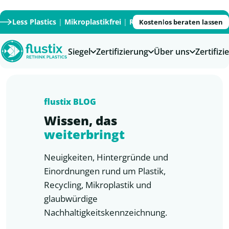
Less Plastics
|
Mikroplastikfrei
|
Recycled
|
Recyclable
|
PFAS
Kostenlos beraten lassen
Siegel
Zertifizierung
Über uns
Zertifiz
flustix
BLOG
Wissen, das
weiterbringt
Neuigkeiten, Hintergründe und
Einordnungen rund um Plastik,
Recycling, Mikroplastik und
glaubwürdige
Nachhaltigkeitskennzeichnung.