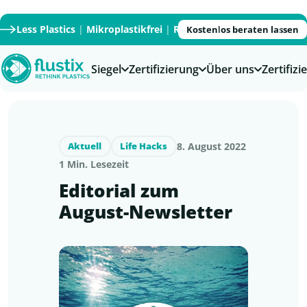
Less Plastics
|
Mikroplastikfrei
|
Recycled
|
Recyclable
|
PFAS
Kostenlos beraten lassen
Siegel
Zertifizierung
Über uns
Zertifiz
8. August 2022
Aktuell
Life Hacks
1 Min. Lesezeit
Editorial zum
August-Newsletter