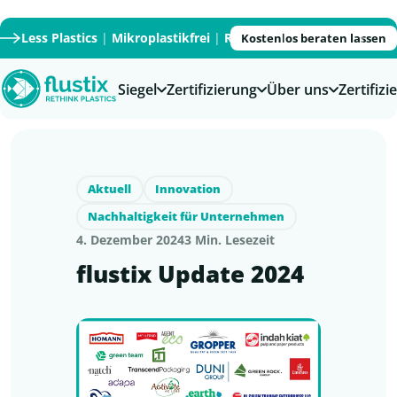
Less Plastics
|
Mikroplastikfrei
|
Recycled
|
Recyclable
|
PFAS
Kostenlos beraten lassen
Siegel
Zertifizierung
Über uns
Zertifiz
Aktuell
Innovation
Nachhaltigkeit für Unternehmen
4. Dezember 2024
3 Min. Lesezeit
flustix Update 2024