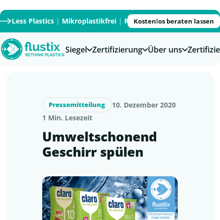
Less Plastics
|
Mikroplastikfrei
|
Recycled
|
Recyclable
|
PFAS
Kostenlos beraten lassen
Siegel
Zertifizierung
Über uns
Zertifiz
10. Dezember 2020
Pressemitteilung
1 Min. Lesezeit
Umweltschonend
Geschirr spülen