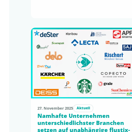
Stellungnahme eingereicht. Fokus unseres
Beitrags: die aktuell fehlende quantitative
Bewertungslogik bei minimalen
Polymeranteilen in faserbasierten Produkten.
Es muss klare, nachvollziehbare und
vollziehbare Kriterien geben, um den
innovativen Ansatz der SUPD zu erhalten. Die
vollständige Stellungnahme zur SUPD-
Evaluierung findet ihr …
27. November 2025
Aktuell
Namhafte Unternehmen
unterschiedlichster Branchen
setzen auf unabhängige flustix-