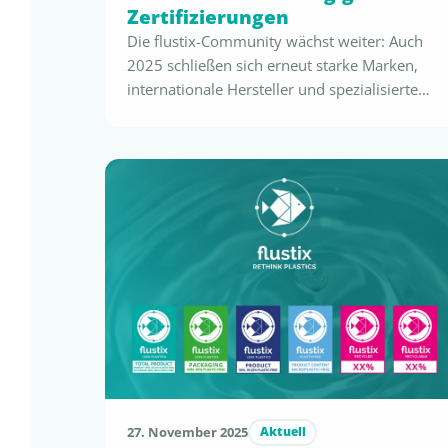
Zertifizierungen
Die flustix-Community wächst weiter: Auch
2025 schließen sich erneut starke Marken,
internationale Hersteller und spezialisierte
Verpackungsunternehmen an. Sie alle
verfolgen dasselbe Ziel: nachhaltiger
Meterialeinsatz, mehr Kreislaufwirtschaft und
eine fundierte, sichere
Nachhaltigkeitskommunikation – konform
zur EmpCo, zur Green Claims Directive, zur
SUPD und zu den PPWR-Vorgaben. Seit dem
letzten großen flustix-Update wurden
zahlreiche Produkte neu zertifiziert …
27. November 2025
Aktuell