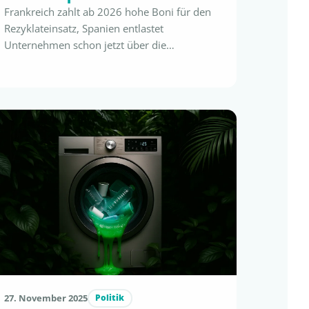
Frankreich zahlt ab 2026 hohe Boni für den
Rezyklateinsatz, Spanien entlastet
Unternehmen schon jetzt über die
Plastiksteuer. Entscheidend: Nur zertifiziert
eingesetzter Rezyklatanteil wird anerkannt.
Mit flustix RECYCLED sichern Sie sich PPWR-
Konformität, finanzielle Vorteile – und volle
regulatorische Sicherheit. Cash for Circularity
– wie unabhängige Rezyklat-Zertifizierung
Ihren Einsatz bezahlt macht Die neue EU-
Verpackungsverordnung (PPWR) zwingt
Unternehmen …
27. November 2025
Politik