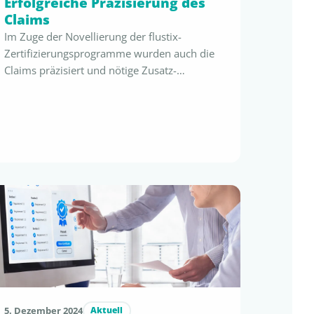
Erfolgreiche Präzisierung des
Claims
Im Zuge der Novellierung der flustix-
Zertifizierungsprogramme wurden auch die
Claims präzisiert und nötige Zusatz-
Informationen direkt in das Siegel integriert.
Der neue Claim „flustix LESS PLASTICS – MIN.
xx% PLASTIC-FREE“ bietet Lizenznehmern
nicht nur höchste Sicherheit, sondern
gewährleistet auch eine zukunftsgerichtete
Konformität mit jüngst implementierten und
ausstehenden Richtlinien, Verordnungen oder
Direktiven. Absolute Transparenz für …
5. Dezember 2024
Aktuell