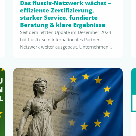
Das flustix-Netzwerk wächst –
effiziente Zertifizierung,
starker Service, fundierte
Beratung & klare Ergebnisse
Seit dem letzten Update im Dezember 2024
hat flustix sein internationales Partner-
Netzwerk weiter ausgebaut. Unternehmen
stehen aktuell vor zentralen regulatorischen
Veränderungen – PPWR, EmpCo, nationale
Kunststoffsteuern und Bonussysteme. Damit
steigt der Bedarf an verlässlichen
Nachweisen, standardisierten Prüfmethoden
und schneller Zertifizierung. flustix reagiert
darauf mit neuen Partnern, erweiterten
Kapazitäten und zusätzlichen
Dienstleistungen, die globale Unternehmen
regulatorisch …