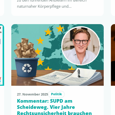
zu den führenden Anbietern im Bereich
naturnaher Körperpflege und
Gesundheitsprodukte und geht nun den
nächsten konsequenten Schritt im Rahmen
des Nachhaltigkeitsengagements: Eine erste
Range von 16 Körperpflegeprodukten wurde
erfolgreich nach dem flustix-Standard
„Produktinhalt Mikroplastikfrei“ zertifiziert.
Die Zertifizierung erfolgt auf Basis der
international anerkannten Definition von
Mikroplastik gemäß REACH …
27. November 2025
Politik
Kommentar: SUPD am
Scheideweg. Vier Jahre
Rechtsunsicherheit brauchen