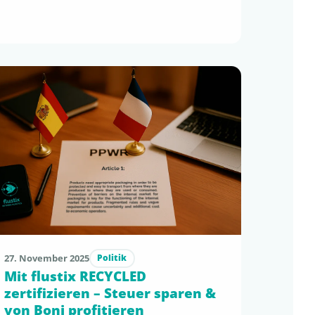
bevorstehenden PPWR, einer sich bereits
spürbar verändernden EmpCo-
Kommunikation und präziser werdenden
Vorgaben aus SUPD und GCD werden
transparente, wissenschaftlich fundierte
Claims zur glaubwürdigsten – und
zunehmend profitabelsten – Option für …
27. November 2025
Politik
Mit flustix RECYCLED
zertifizieren – Steuer sparen &
von Boni profitieren