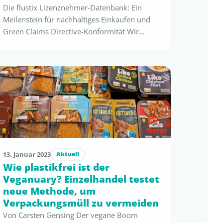
Die flustix Lizenznehmer-Datenbank: Ein
Meilenstein für nachhaltiges Einkaufen und
Green Claims Directive-Konformität Wir
freuen uns, Ihnen unsere neu gestaltete und
zentralisierte flustix-Datenbank für alle
flustix-Lizensierten Waren vorzustellen, die
jetzt auf flustix.com/certified zugänglich ist.
Diese innovative Plattform ist nicht nur ein
Fortschritt in der Nutzerfreundlichkeit und
Zugänglichkeit, sondern entspricht auch den
strengen Vorgaben der …
13. Januar 2023
Aktuell
Wie plastikfrei ist der
Veganuary? Einzelhandel testet
neue Methode, um
Verpackungsmüll zu vermeiden
Von Carsten Gensing Der vegane Boom