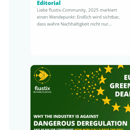
Editorial
Liebe flustix-Community, 2025 markiert
einen Wendepunkt: Endlich wird sichtbar,
dass wahre Nachhaltigkeit nicht nur
Verpflichtung ist, sondern klare
wirtschaftliche Vorteile schafft – sie
ermöglicht sicheres Claiming, effizientere
interne Prozesse und unmittelbare
ökonomische Vorteile. Die PPWR steht vor
der Umsetzung, die EmpCo verändert die
Nachhaltigkeitskommunikation bereits jetzt,
SUPD und GCD werden präziser, erste Länder
koppeln in …