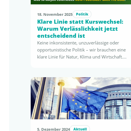
18. November 2025
Politik
Klare Linie statt Kurswechsel:
Warum Verlässlichkeit jetzt
entscheidend ist
Keine inkonsistente, unzuverlässige oder
opportunistische Politik – wir brauchen eine
klare Linie für Natur, Klima und Wirtschaft.
Eine Abkehr vom Green Deal würde
langfristig weit größeren Schaden anrichten
als jede scheinbare kurzfristige Entlastung.
Seit der Ausrufung des European Green Deal
im Jahr 2019 haben Unternehmen weltweit
Milliarden Euro in nachhaltige Technologien,
Prozesse und Materialien investiert …
5. Dezember 2024
Aktuell