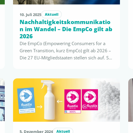
10. Juli 2025
Aktuell
Nachhaltigkeitskommunikatio
n im Wandel – Die EmpCo gilt ab
2026
Die EmpCo (Empowering Consumers for a
Green Transition, kurz EmpCo) gilt ab 2026 –
Die 27 EU-Mitgliedstaaten stellen sich auf. So
setzen die führenden Industrienationen die
neue Green-Claims-Regeln um und erste
konkrete Gesetzestexte sind veröffentlicht.
Die Ansprüche an bevorstehende EmPCo-
konforme Umweltclaims lesen Sie hier: Die
neue EU-Direktive (EU) 2024/825
„Empowering Consumers for a Green …
5. Dezember 2024
Aktuell