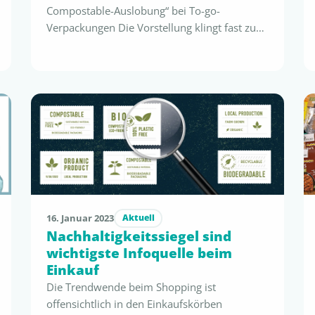
Compostable-Auslobung“ bei To-go-
Verpackungen Die Vorstellung klingt fast zu
schön, um wahr zu sein: Eine Verpackung, die
nach wenigen Minuten Gebrauch einfach
weggeworfen werden kann, und die sich
dann in reines Wasser und frischen
Sauerstoff auflöst, maximal nur noch besten
Kompost hinterlässt…Vielleicht würde die
Verpackung ja sogar noch ähnlich gut …
16. Januar 2023
Aktuell
Nachhaltigkeitssiegel sind
wichtigste Infoquelle beim
Einkauf
Die Trendwende beim Shopping ist
offensichtlich in den Einkaufskörben