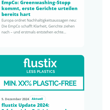
EmpCo: Greenwashing-Stopp
kommt, erste Gerichte urteilen
bereits hart
Europa ordnet Nachhaltigkeitsaussagen neu:
Die EmpCo schafft Klarheit, Gerichte ziehen
nach – und erstmals entstehen echte
finanzielle Vorteile für Unternehmen mit
belastbaren Nachweisen. Wer heute sauber
dokumentiert, gewinnt morgen an
Glaubwürdigkeit, Effizienz und Budget. Die
EmpCo schafft klare Linien und neue
finanzielle Spielräume Die 27 EU-
Mitgliedstaaten setzen aktuell die Richtlinie
„Empowering Consumers for a Green …
5. Dezember 2024
Aktuell
flustix Update 2024: