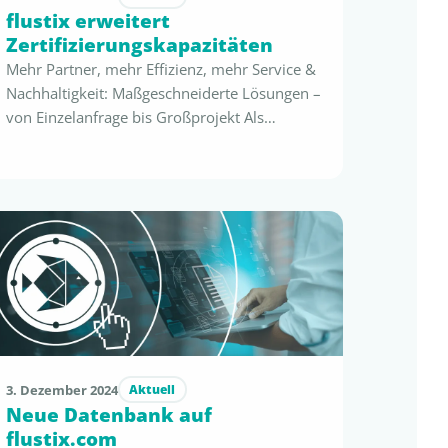
flustix erweitert
Zertifizierungskapazitäten
Mehr Partner, mehr Effizienz, mehr Service &
Nachhaltigkeit: Maßgeschneiderte Lösungen –
von Einzelanfrage bis Großprojekt Als
unabhängige Third-Party-Zertifizierung erfüllt
flustix bereits seit 2017 die Anforderungen
der kommenden Green Claims Directive
(GCD) und bietet Unternehmen zuverlässige,
umfangreiche Dienstleistungen und
Grundlagen für transparente und konforme
Nachhaltigkeitskommunikation. Mit einem
starken Netzwerk akkreditierter
Zertifizierungspartner und anerkannter
Labore …
3. Dezember 2024
Aktuell
Neue Datenbank auf
flustix.com