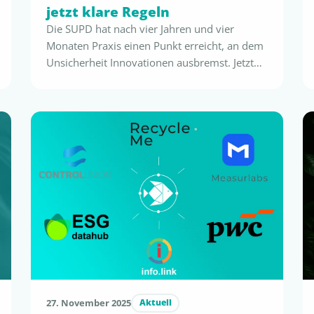
jetzt klare Regeln
Die SUPD hat nach vier Jahren und vier
Monaten Praxis einen Punkt erreicht, an dem
Unsicherheit Innovationen ausbremst. Jetzt
ist die Chance, die Richtlinie wissenschaftlich
zu schärfen – und Europa endlich einen
klaren, praxistauglichen Polymergrenzwert zu
geben. Warum Europa jetzt einen klaren
Polymergrenzwert braucht – und warum die
SUPD ohne ihn nicht funktioniert Die
Einwegkunststoffrichtlinie …
27. November 2025
Aktuell