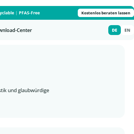
yclable
|
PFAS-Free
Kostenlos beraten lassen
wnload-Center
DE
EN
stik und glaubwürdige