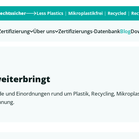
rechtssicher
Less Plastics
|
Mikroplastikfrei
|
Recycled
|
Rec
Zertifizierung
Über uns
Zertifizierungs-Datenbank
Blog
Do
eiterbringt
e und Einordnungen rund um Plastik, Recycling, Mikropla
hnung.