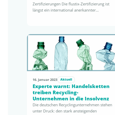
Zertifizierungen Die flustix-Zertifizierung ist
längst ein international anerkannter
Nachweis und Maßstab zur regelkonformen
Kommunikation der Reduzierung des Plastik-
Impacts. Auch in 2024 ist die flustix-
community weiter gewachsen, da zahlreiche
bedeutende Unternehmen und global Player
erfolgreich die strengen Kriterien erfüllen und
ihre Produkte zertifizieren lassen konnten.
Die Erweiterung der flustix-community zeigt
…
16. Januar 2023
Aktuell
Experte warnt: Handelsketten
treiben Recycling-
Unternehmen in die Insolvenz
Die deutschen Recyclingunternehmen stehen
unter Druck: den stark ansteigenden