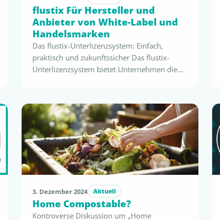
flustix Für Hersteller und
Anbieter von White-Label und
Handelsmarken
Das flustix-Unterlizenzsystem: Einfach,
praktisch und zukunftssicher Das flustix-
Unterlizenzsystem bietet Unternehmen die
komfortable Möglichkeit, die Zertifizierung
vom Vorproduzenten auf die Handelsmarke
zu übertragen. Besonders White-Label-
Hersteller und Handelsmarken-
Inverkehrbringer profitieren: Sie können die
Inverkehrbringer ihre Endprodukte mit
individuellen Lizenznummern versehen, ohne
zusätzliche Labortests oder Audits
durchzuführen. Dies stärkt die Marke, schafft
Transparenz in der Nachhaltigkeits-
3. Dezember 2024
Aktuell
Kommunikation für …
Home Compostable?
Kontroverse Diskussion um „Home