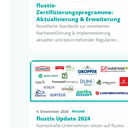
flustix-
Zertifizierungsprogramme:
Aktualisierung & Erweiterung
Novellierte Standards zur erweiterten
Nachweisführung & Implementierung
aktueller und bevorstehender Regularien
(EPR) und Vorgaben Das flustix-Team und
seine internationalen Partner haben die
letzten 20 Monate intensiv genutzt, um die
flustix-Zertifizierungsprogramme auf Basis
der neuesten globalen und europäischen
Regularien, Richtlinien und Verordnungen zu
novellieren. Dazu zählen u.a. die Packaging
and Packaging Waste Regulation …
4. Dezember 2024
Aktuell
flustix Update 2024
Namenhafte Unternehmen setzen auf flustix-