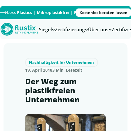
Less Plastics
|
Mikroplastikfrei
|
Recycled
|
Recyclable
|
PFAS
Kostenlos beraten lassen
Siegel
Zertifizierung
Über uns
Zertifiz
Nachhaltigkeit für Unternehmen
19. April 2018
3 Min. Lesezeit
Der Weg zum
plastikfreien
Unternehmen