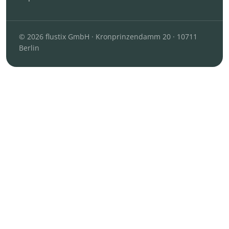
© 2026 flustix GmbH · Kronprinzendamm 20 · 10711
Berlin