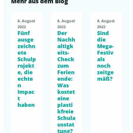
Mehr aus dem Blog
8. August
8. August
8. August
2022
2022
2022
Fünf
Der
Sind
ausge
Nachh
die
zeichn
altigk
Mega-
ete
eits-
Festiv
Schulp
Check
als
rojekt
zum
noch
e, die
Ferien
zeitge
echte
ende:
mäß?
n
Was
Impac
kostet
t
eine
haben
plasti
kfreie
Schula
usstat
tung?