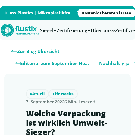
Less Plastics
|
Mikroplastikfrei
|
Recycled
|
Recyclable
|
PFAS
Kostenlos beraten lassen
Siegel
Zertifizierung
Über uns
Zertifiz
Zur Blog-Übersicht
Editorial zum September-Newsletter
Aktuell
Life Hacks
7. September 2022
6 Min. Lesezeit
Welche Verpackung
ist wirklich Umwelt-
Sieger?