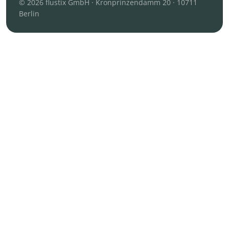
© 2026 flustix GmbH · Kronprinzendamm 20 · 10711
Berlin