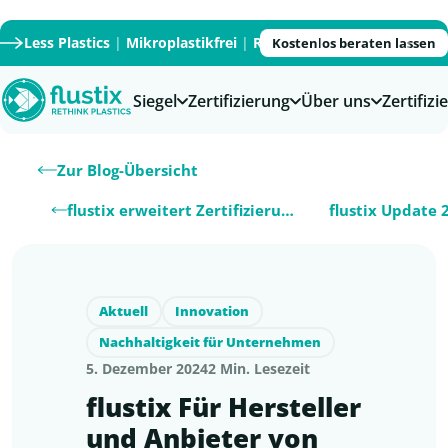
Less Plastics
|
Mikroplastikfrei
|
Recycled
|
Recyclable
|
PFAS
Kostenlos beraten lassen
Siegel
Zertifizierung
Über uns
Zertifiz
Zur Blog-Übersicht
flustix erweitert Zertifizierungskapaz…
Aktuell
Innovation
Nachhaltigkeit für Unternehmen
5. Dezember 2024
2 Min. Lesezeit
flustix Für Hersteller
und Anbieter von