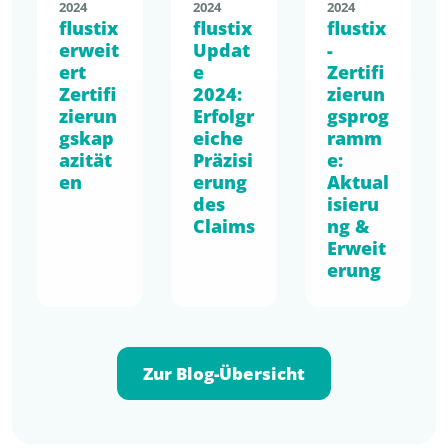
2024
2024
2024
flustix
flustix
flustix
erweit
Updat
-
ert
e
Zertifi
Zertifi
2024:
zierun
zierun
Erfolgr
gsprog
gskap
eiche
ramm
azität
Präzisi
e:
en
erung
Aktual
des
isieru
Claims
ng &
Erweit
erung
Zur Blog-Übersicht