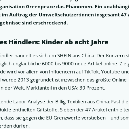
anisation Greenpeace das Phänomen. Ein unabhängi
t im Auftrag der Umweltschützer:innen insgesamt 47 
rgebnisse sind erschreckend.
es Händlers: Kinder ab acht Jahre
ndler handelt es sich um SHEIN aus China. Der Konzern s
lich unglaubliche 6000 bis 9000 neue Artikel online. Ziel
ode wird vor allem von Influencern auf TikTok, Youtube un
 wurde 2013 gegründet ist inzwischen das größte Online-
er Welt. Marktanteil in den USA: 30 Prozent.
kende Labor-Analyse der Billig-Textilien aus China: Fast die
kte enthielten Giftstoffe. Sieben der 47 Artikel enthielte
n, dass sie gegen die EU-Grenzwerte verstießen – und somi
erden dürfen.