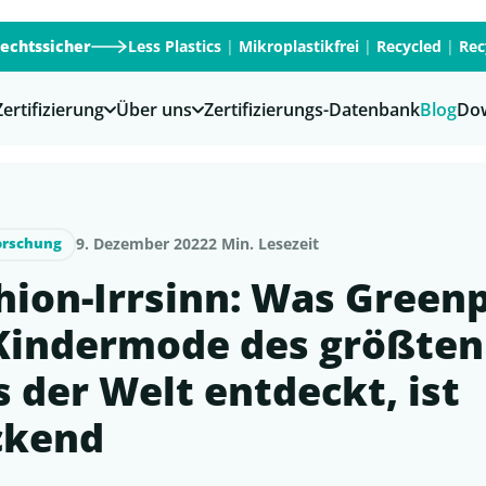
rechtssicher
Less Plastics
|
Mikroplastikfrei
|
Recycled
|
Rec
Zertifizierung
Über uns
Zertifizierungs-Datenbank
Blog
Do
9. Dezember 2022
2 Min. Lesezeit
orschung
hion-Irrsinn: Was Green
 Kindermode des größten
 der Welt entdeckt, ist
ckend