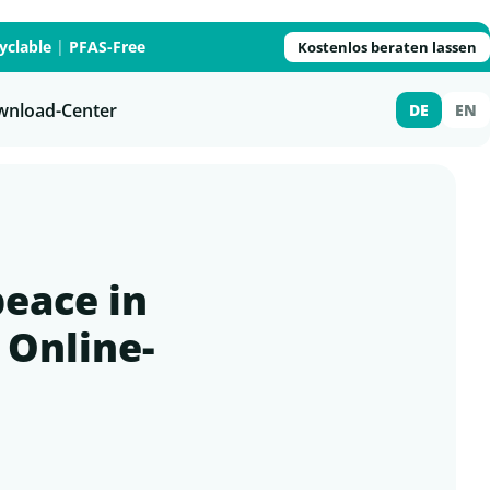
yclable
|
PFAS-Free
Kostenlos beraten lassen
wnload-Center
DE
EN
peace in
 Online-