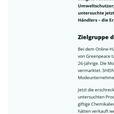
Umweltschutzorg
untersuchte jetz
Händlers – die E
Zielgruppe d
Bei dem Online-Hä
von Greenpeace täg
26-Jährige. Die M
vermarktet. SHEIN
Modeunternehmen d
Jetzt die erschrec
untersuchten Produ
giftige Chemikalie
hätten verkauft w