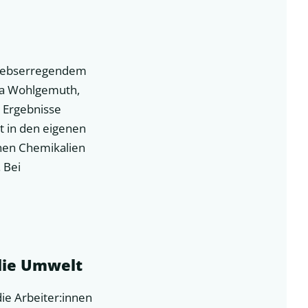
 krebserregendem
ola Wohlgemuth,
e Ergebnisse
 in den eigenen
chen Chemikalien
. Bei
die Umwelt
die Arbeiter:innen