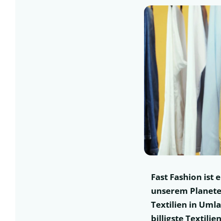
Fast Fashion ist
unserem Planete
Textilien in Uml
billigste Textili