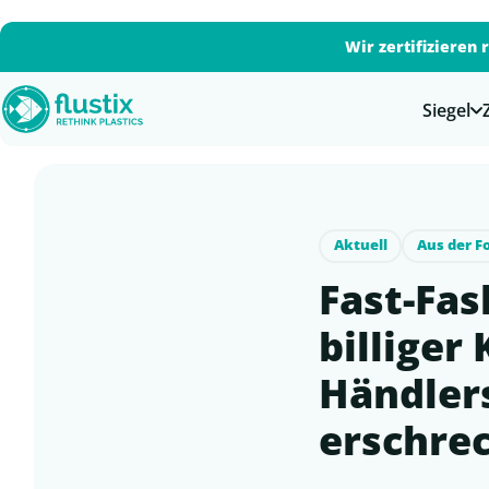
Wir zertifizieren 
Siegel
Aktuell
Aus der F
Fast-Fas
billiger
Händlers
erschre