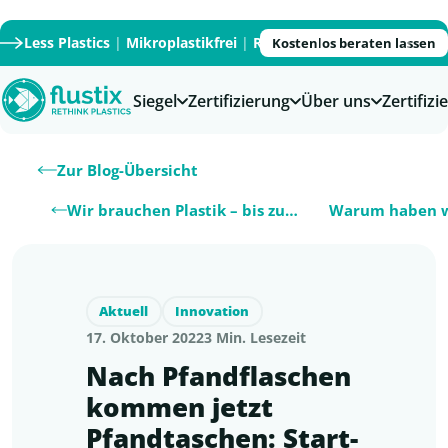
Less Plastics
|
Mikroplastikfrei
|
Recycled
|
Recyclable
|
PFAS
Kostenlos beraten lassen
Siegel
Zertifizierung
Über uns
Zertifiz
Zur Blog-Übersicht
Wir brauchen Plastik – bis zu einer ge…
Aktuell
Innovation
17. Oktober 2022
3 Min. Lesezeit
Nach Pfandflaschen
kommen jetzt
Pfandtaschen: Start-