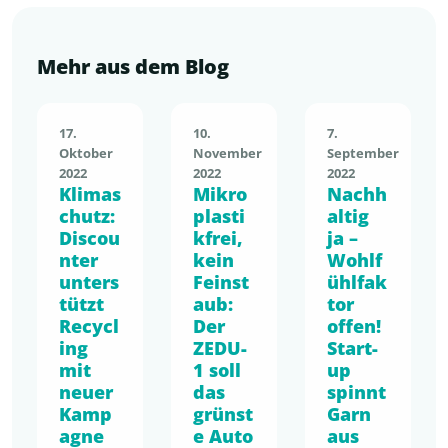
Mehr aus dem Blog
17.
10.
7.
Oktober
November
September
2022
2022
2022
Klimas
Mikro
Nachh
chutz:
plasti
altig
Discou
kfrei,
ja –
nter
kein
Wohlf
unters
Feinst
ühlfak
tützt
aub:
tor
Recycl
Der
offen!
ing
ZEDU-
Start-
mit
1 soll
up
neuer
das
spinnt
Kamp
grünst
Garn
agne
e Auto
aus