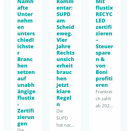
Namh
Komm
Mit
Vorteil.
naturna
eingereic
afte
entar:
flustix
Mit der
her
Unter
SUPD
RECYC
ht.
bevorste
Körperp
nehm
am
LED
Fokus
henden
flege
en
Scheid
zertifi
unseres
PPWR,
und
unters
eweg.
zieren
Beitrags:
einer
Gesundh
chiedl
Vier
–
die
sich
eitsprod
ichste
Jahre
Steuer
aktuell
bereits
ukte und
r
Rechts
spare
fehlende
spürbar
Branc
unsich
n &
geht nun
quantitat
veränder
hen
erheit
von
den
ive
nden
setzen
brauc
Boni
nächsten
Bewertu
auf
hen
profiti
EmpCo-
konsequ
ngslogik
unabh
jetzt
eren
Kommu
enten
ängige
klare
bei
Frankrei
nikation
Schritt
flustix
Regel
minimal
ch zahlt
und
im
-
n
en
ab 2026
präziser
Rahmen
Zertifi
Die
Polymer
hohe
werdend
des
zierun
SUPD
anteilen
Boni für
en
Nachhalt
gen
hat nach
in
den
Vorgabe
igkeitsen
Die