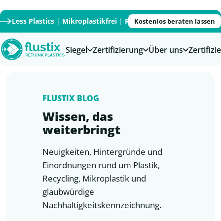
Less Plastics
|
Mikroplastikfrei
|
Recycled
|
Recyclable
|
PFAS
Kostenlos beraten lassen
Siegel
Zertifizierung
Über uns
Zertifiz
FLUSTIX BLOG
Wissen, das
weiterbringt
Neuigkeiten, Hintergründe und
Einordnungen rund um Plastik,
Recycling, Mikroplastik und
glaubwürdige
Nachhaltigkeitskennzeichnung.