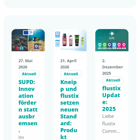
21. April
27. Mai
2.
2026
2026
Dezember
2025
Aktuell
Aktuell
Aktuell
Kneip
SUPD:
flustix
p und
Innov
Updat
flustix
ation
e:
setzen
förder
2025
neuen
n statt
Stand
ausbr
Liebe
ard:
emsen
flustix
Produ
.
Commu
kt
Im
nity,