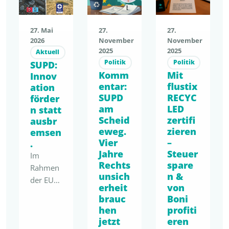
27. Mai
27.
27.
2026
November
November
2025
2025
Aktuell
Politik
Politik
SUPD:
Komm
Mit
Innov
entar:
flustix
ation
SUPD
RECYC
förder
am
LED
n statt
Scheid
zertifi
ausbr
eweg.
zieren
emsen
Vier
–
.
Jahre
Steuer
Im
Rechts
spare
Rahmen
unsich
n &
der EU-
erheit
von
„Have
brauc
Boni
Your
hen
profiti
Say“-
jetzt
eren
Konsulta