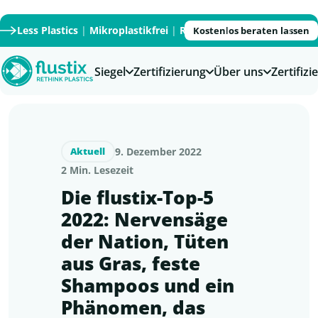
Less Plastics
|
Mikroplastikfrei
|
Recycled
|
Recyclable
|
PFAS
Kostenlos beraten lassen
Siegel
Zertifizierung
Über uns
Zertifiz
9. Dezember 2022
Aktuell
2 Min. Lesezeit
Die flustix-Top-5
2022: Nervensäge
der Nation, Tüten
aus Gras, feste
Shampoos und ein
Phänomen, das