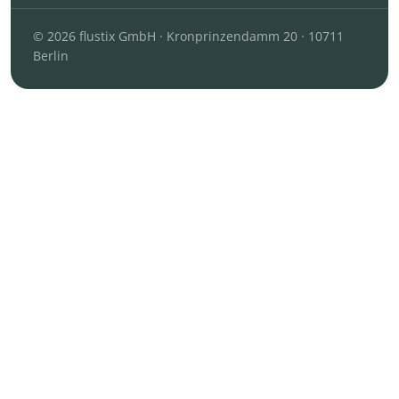
© 2026 flustix GmbH · Kronprinzendamm 20 · 10711
Berlin