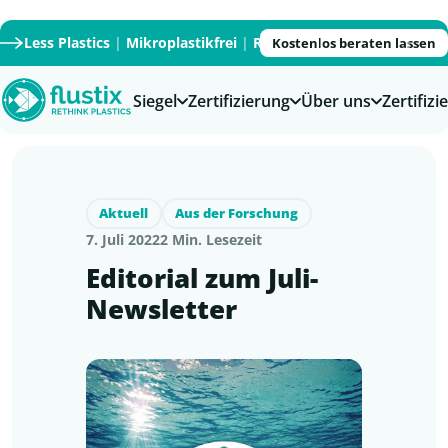
Less Plastics
|
Mikroplastikfrei
|
Recycled
|
Recyclable
|
PFAS
Kostenlos beraten lassen
Siegel
Zertifizierung
Über uns
Zertifiz
Aktuell
Aus der Forschung
7. Juli 2022
2 Min. Lesezeit
Editorial zum Juli-
Newsletter